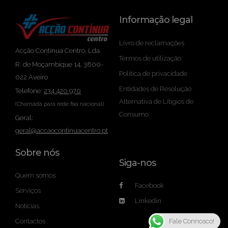
Informação legal
Livro de reclamações
Acção Contínua Centro, Lda.
Termos de utilização
R. de Moçambique 14, 3800-
Política de privacidade
022 Aveiro
Entidades de Resolução
Telefone:
234 420 970
Alternativa de Litígios de
(Chamada para rede fixa nacional)
Consumo
Geral:
geral@accaocontinuacentro.pt
Sobre nós
Siga-nos
Quem somos
Facebook
Serviços
Linkedin
Notícias
Contactos
Fale Connosco!