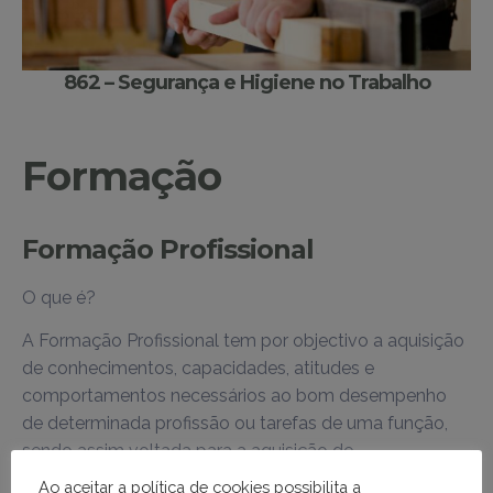
862 – Segurança e Higiene no Trabalho
Formação
Formação Profissional
O que é?
A Formação Profissional tem por objectivo a aquisição
de conhecimentos, capacidades, atitudes e
comportamentos necessários ao bom desempenho
de determinada profissão ou tarefas de uma função,
sendo assim voltada para a aquisição de
competências profissionais.
Ao aceitar a política de cookies possibilita a