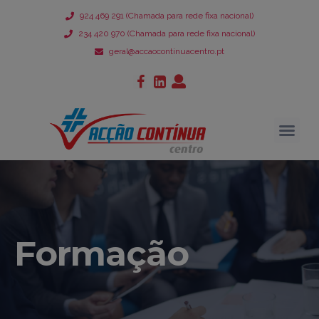
924 469 291 (Chamada para rede fixa nacional)
234 420 970 (Chamada para rede fixa nacional)
geral@accaocontinuacentro.pt
Formação