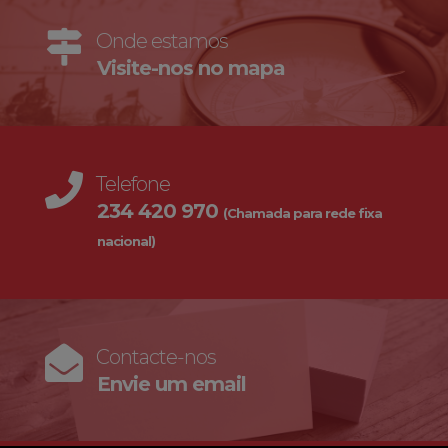
Onde estamos
Visite-nos no mapa
Telefone
234 420 970
(Chamada para rede fixa
nacional)
Contacte-nos
Envie um email