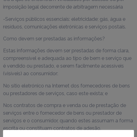
imposição legal decorrente de arbitragem necessária
-Serviços públicos essenciais: eletricidade; gás, água e
resíduos, comunicações eletrónicas e serviços postais.
Como devem ser prestadas as informações?
Estas informações devem ser prestadas de forma clara,
compreensível e adequada ao tipo de bem e serviço que
é vendido ou prestado, e serem facilmente acessíveis
(visíveis) ao consumidor:
No sítio eletrónico na Internet dos fornecedores de bens
ou prestadores de serviços, caso este exista; e
Nos contratos de compra e venda ou de prestação de
serviços entre o fornecedor de bens ou prestador de
serviços e o consumidor, quando estes assumam a forma
escrita ou constituam contratos de adesão.