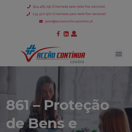
924 469 291 (Chamada para rede fixa nacional)
234 420 970 (Chamada para rede fixa nacional)
geral@accaocontinuacentro.pt
861 – Proteção
de Bens e