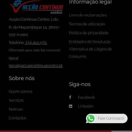
Informação legal
Livro de reclamações
Acção Contínua Centro, Lda.
Termos de utilização
R. de Moçambique 14, 3800-
Política de privacidade
022 Aveiro
Entidades de Resolução
Telefone:
234 420 970
Alternativa de Litígios de
(Chamada para rede fixa nacional)
Consumo
Geral:
geral@accaocontinuacentro.pt
Sobre nós
Siga-nos
Quem somos
Facebook
Serviços
Linkedin
Notícias
Contactos
Fale Connosco!