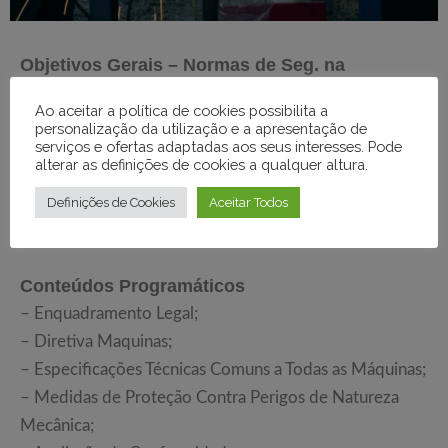
Objetivos Gerais – Normas de Seg. na
Utilização de Máquinas/ Equip. de Trabalho
Ao aceitar a política de cookies possibilita a
Dar conhecimento sobre a legislação aplicável às
personalização da utilização e a apresentação de
serviços e ofertas adaptadas aos seus interesses. Pode
máquinas e equipamentos de trabalho, bem como
alterar as definições de cookies a qualquer altura.
sobre as normas de segurança, com o objetivo de
Definições de Cookies
Aceitar Todos
garantir a utilização dos mesmos de forma correta e
segura.
Conteúdos Programáticos
– Enquadramento Legal;
– Diretiva Maquinas;
– Especificações Técnicas Comuns a Todas as Máquinas;
– Medidas de Proteção Contra Perigos de Natureza
Mecânica;