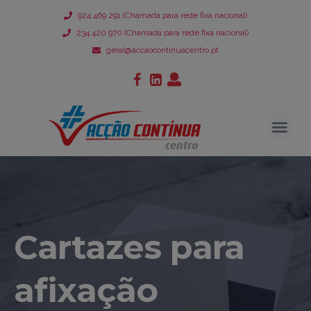
924 469 291 (Chamada para rede fixa nacional)
234 420 970 (Chamada para rede fixa nacional)
geral@accaocontinuacentro.pt
Cartazes para
afixação